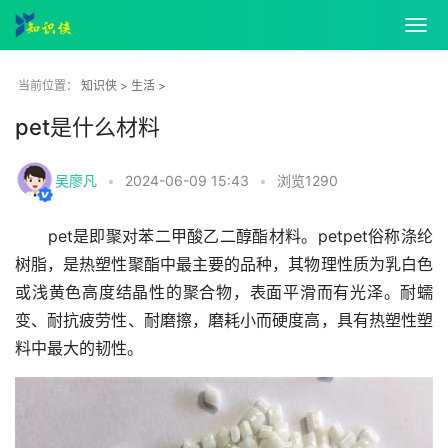
知识侠
>
生活
>
当前位置：
pet是什么材料
吴廖凡
•
2024-06-09 15:43
•
浏览
1290
pet是即聚对苯二甲酸乙二醇酯材料。petpet俗称涤纶
树脂，是热塑性聚酯中最主要的品种，其物理性质为乳白色
或浅黄色高度结晶性的聚合物，表面平滑而有光泽。耐蠕
变、耐抗疲劳性、耐磨擦，磨耗小而硬度高，具有热塑性塑
料中最大的韧性。