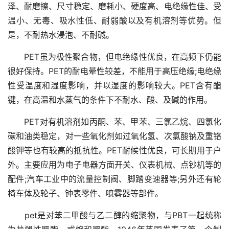
泽、耐磨擦、尺寸稳定、磨耗小、硬度高、电绝缘性佳、受
温小、无毒、吸水性低、耐弱酸以及有机溶剂等优势。但
是，不耐热水浸泡、不耐碱。
PET虽为极性聚合物，但电绝缘性优良，在高频下仍能
很好保持。PET的耐电晕性较差，不能用于高压绝缘;电绝缘
性受温度和湿度影响，并以湿度的影响较大。PET含有酯
键，在高温和水蒸气的条件下不耐水、酸、及碱的作用。
PET对有机溶剂如丙酮、苯、甲苯、三氯乙烷、四氯化
碳和油类稳定，对一些氧化剂如过氧化氢、次氯酸钠及重铬
酸钾等也有较高的抵抗性。PET耐候性优良，可长期用于户
外。主要应用为电子电器方面开关、仪表机械、点钞机等的
配件;汽车工业中的流量控制阀、脚踏变速器等;另外还有轮
椅车体及轮子、钟表零件、喷雾器等部件。
pet是对苯二甲酸与乙二醇的缩聚物，与PBT一起统称