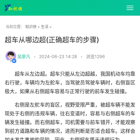
知识侠
>
生活
>
当前位置：
超车从哪边超(正确超车的步骤)
吴廖凡
•
2024-06-23 14:28
•
浏览
1296
超车从左边超。超车只能从左边超越，我国机动车均靠
右行驶，车辆均为左舵车，当驾驶员驾驶车辆时，右侧盲区
极大，如果从右侧超车容易与正常行驶的前车发生碰撞。
右侧是左舵车的盲区，视野受限严重，被超车辆不能发
现处于右侧的违规车辆，往右变道时，容易与右侧超车的车
辆发生碰撞。而右侧超车，司机需要与前车错开，才能观察
到前方道路和车辆的情况，进而判断是否适合超车。这样会
加大发生事故的风险，因此，右侧超车属于违规行为。