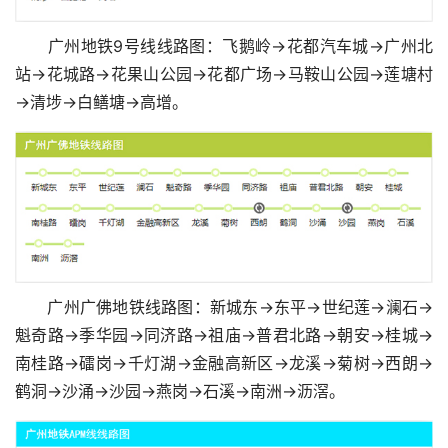
广州地铁9号线线路图：飞鹅岭→花都汽车城→广州北
站→花城路→花果山公园→花都广场→马鞍山公园→莲塘村
→清埗→白鳝塘→高增。
广州广佛地铁线路图：新城东→东平→世纪莲→澜石→
魁奇路→季华园→同济路→祖庙→普君北路→朝安→桂城→
南桂路→礌岗→千灯湖→金融高新区→龙溪→菊树→西朗→
鹤洞→沙涌→沙园→燕岗→石溪→南洲→沥滘。