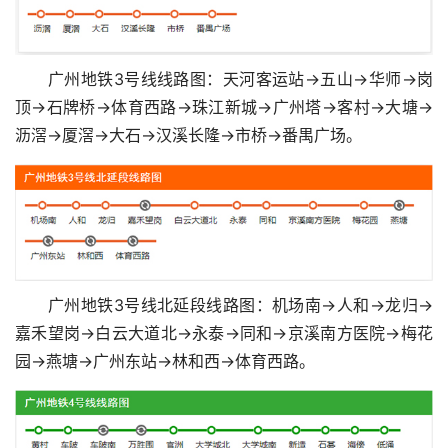
广州地铁3号线线路图：天河客运站→五山→华师→岗
顶→石牌桥→体育西路→珠江新城→广州塔→客村→大塘→
沥滘→厦滘→大石→汉溪长隆→市桥→番禺广场。
广州地铁3号线北延段线路图：机场南→人和→龙归→
嘉禾望岗→白云大道北→永泰→同和→京溪南方医院→梅花
园→燕塘→广州东站→林和西→体育西路。