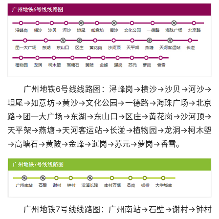
广州地铁6号线线路图：浔峰岗→横沙→沙贝→河沙→
坦尾→如意坊→黄沙→文化公园→一德路→海珠广场→北京
路→团一大广场→东湖→东山口→区庄→黄花岗→沙河顶→
天平架→燕塘→天河客运站→长湴→植物园→龙洞→柯木塱
→高塘石→黄陂→金峰→暹岗→苏元→萝岗→香雪。
广州地铁7号线线路图：广州南站→石壁→谢村→钟村