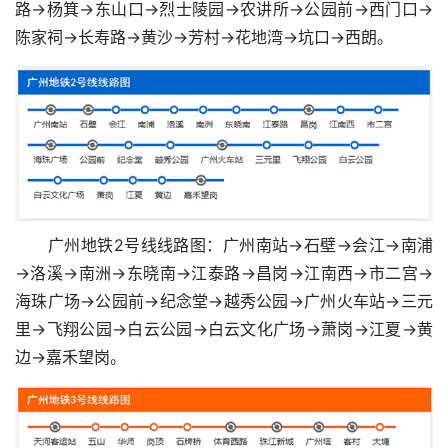
路→杨箕→东山口→烈士陵园→农讲所→公园前→西门口→
陈家祠→长寿路→黄沙→芳村→花地湾→坑口→西朗。
广州地铁2号线线路图：广州南站→石壁→会江→南浦
→洛溪→南洲→东晓南→江泰路→昌岗→江南西→市二宫→
海珠广场→公园前→纪念堂→越秀公园→广州火车站→三元
里→飞翔公园→白云公园→白云文化广场→萧岗→江夏→黄
边→嘉禾望岗。