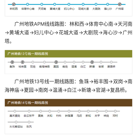
广州地铁APM线线路图：林和西→体育中心南→天河南
→黄埔大道→妇儿中心→花城大道→大剧院→海心沙→广州
塔。
广州地铁13号线一期线路图：鱼珠→裕丰围→双岗→南
海神庙→夏园→南岗→温涌→白江→新塘→官湖→复昌桥。