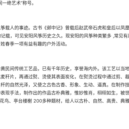
间一绝艺术”称号。
筝载人的事迹。古书《邺中记》曾载后赵武帝石虎和皇后以凤
的记载，可见安阳风筝历史之久。现安阳的风筝种类繁多 ,常见有
百姓春季一项有益有趣的户外活动。
黄民间传统工艺品，已有千年历史，享誉海内外。该工艺以当
成麦秆片，再通过熨、烫使其表面炭化，在熨烫过程中通过剪、
麦杆的自然光泽，又使之古色古香、形象、生动、逼真。在制作
的表现手法，制作出的作品古朴典雅，惟妙惟肖，栩栩如生，被
、花鸟、亭台楼榭 200多种题材，给人以古朴、自然、高贵、典