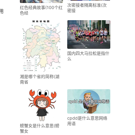
次密接者隔离标准(次
红色经典故事(100个红
密接
用
色经
国内四大马拉松是指什
么
湘是哪个省的简称(湖
南省
cpdd是什么意思网络
用语
螃蟹女是什么意思(螃
蟹女