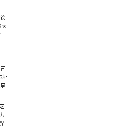
”饮
《大
后
的青
遗址
故事
的著
自力
界