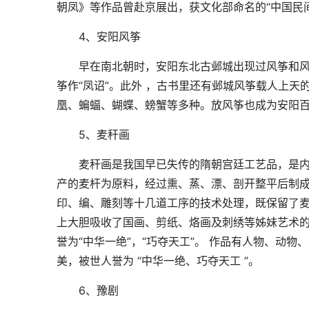
朝凤》等作品曾赴京展出，获文化部命名的“中国民
4、安阳风筝
早在南北朝时，安阳东北古邺城出现过风筝和风
筝作“凤诏”。此外 ，古书里还有邺城风筝载人上天
凰、蝙蝠、蝴蝶、螃蟹等多种。放风筝也成为安阳
5、麦秆画
麦秆画是我国早已失传的隋朝宫廷工艺品，是内
产的麦杆为原料，经过熏、蒸、漂、剖开整平后制
印、编、雕刻等十几道工序的技术处理，既保留了
上大胆吸收了国画、剪纸、烙画及刺绣等姊妹艺术
誉为“中华一绝”，“巧夺天工”。 作品有人物、动物
美，被世人誉为 “中华一绝、巧夺天工 ”。
6、豫剧