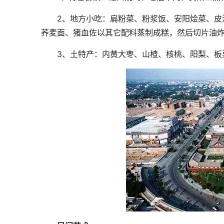
2、地方小吃：扁粉菜、粉浆饭、安阳烩菜、皮渣
荞麦面、猪血佐以其它配料蒸制成糕，然后切片油
3、土特产：内黄大枣、山楂、核桃、阳梨、板