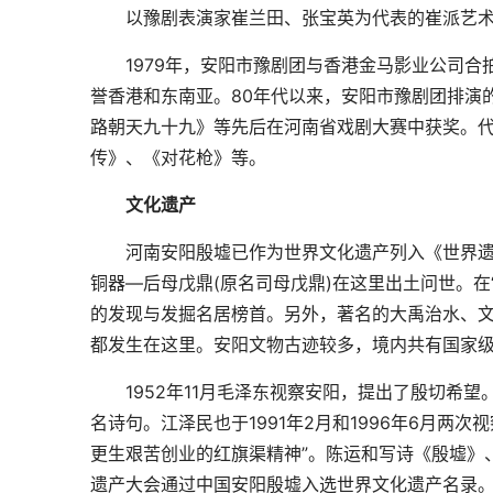
以豫剧表演家崔兰田、张宝英为代表的崔派艺术
1979年，安阳市豫剧团与香港金马影业公司合拍
誉香港和东南亚。80年代以来，安阳市豫剧团排演
路朝天九十九》等先后在河南省戏剧大赛中获奖。
传》、《对花枪》等。
文化遗产
河南安阳殷墟已作为世界文化遗产列入《世界遗
铜器—后母戊鼎(原名司母戊鼎)在这里出土问世。在
的发现与发掘名居榜首。另外，著名的大禹治水、
都发生在这里。安阳文物古迹较多，境内共有国家级
1952年11月毛泽东视察安阳，提出了殷切希望。
名诗句。江泽民也于1991年2月和1996年6月两
更生艰苦创业的红旗渠精神”。陈运和写诗《殷墟》、
遗产大会通过中国安阳殷墟入选世界文化遗产名录