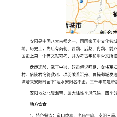
安阳是中国八大古都之一，国国家历史文化名城
地。历史上，先后有商朝、曹魏、后赵、冉魏、前燕
国史上第一个有文献可考、并为考古学和甲骨文所证
盘庚迁殷、武丁中兴、奴隶傅说拜相、女将军妇
村、信陵君窃符救赵、项羽破釜沉舟、曹操邺城发
沫若来安阳时留下“洹水安阳名不虚，三千年前是帝
安阳地处北暖温带，属大陆性季风气候，四季分
地方饮食
1、特色餐饮：道口烧鸡、老庙牛肉、安阳三熏、