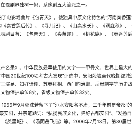
在豫剧界独树一帜，系豫剧五大流派之一。
了电影戏曲片《包青天》，使独具中原文化特色的“河南秦香莲
的《秦香莲后传》、《寻儿记》、《山高水长》、《洞庭秋》、
代表剧目有：《包青天》、《卖苗郎》、《桃花庵》、《秦香莲
产名录》。中华民族最早使用的文字——甲骨文、世界上最大
“中国20世纪100项考古大发现”评选中，安阳殷墟商代晚期都城
文王演易、妇好请缨、苏秦拜相、西门豹治邺、岳母刺字等历史
文物保护单位8处，省级文物保护单位32处。
1956年9月郭沫若留下了“洹水安阳名不虚，三千年前是帝都”
次视察安阳，并亲笔题词：“弘扬民族文化，建好古都安阳”、“发扬
《羑里城》、《汤阴岳飞庙》等。2006年7月13日，第30届世
。