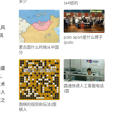
多少
(a4纸的
凰风
凤
polo sport是什么牌子
(polo
蒙古国什么时候从中国
分
地盛
裁、
技术
圆通快递人工客服电话
(圆
世人
雅之
围棋的规则和玩法(围
棋入