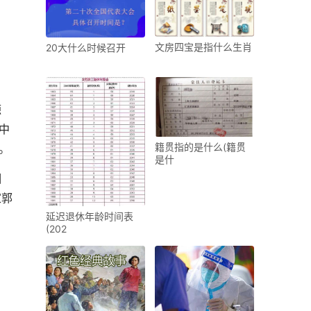
文房四宝是指什么生肖
20大什么时候召开
源
中
籍贯指的是什么(籍贯
。
是什
相
家郭
延迟退休年龄时间表
(202