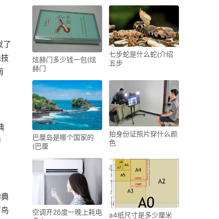
发了
七步蛇是什么蛇(介绍
绝技
炫赫门多少钱一包(炫
五步
赫门
南
典
拍身份证照片穿什么颜
巴厘岛是哪个国家的
特
色
(巴厘
的典
百鸟
空调开26度一晚上耗电
a4纸尺寸是多少厘米