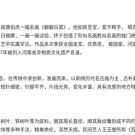
唐伯虎一幅名画《蝈蝈白菜》。他如获至宝，爱不释手， 萌
日日揣摩，一遍一遍试验，终于创造了形似名画胜似名画的独门
艺中实属罕见。作品多次荣获全国金奖、优质奖， 被国家、河
07年被列入河南省非物质文化遗产名录。
，在传统中求创新，发展而来。以刺绣历代名古画为主 , 古朴
，短针细密，针脚平齐，片线光亮，变化丰富，具有浓厚的地方
树叶、铁树叶等为底料，据其周长直径，顺其脉纹雕刻成不同
装饰等多种手法，精美绝伦，浑然天成。民间艺人王玉僧所剪《