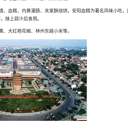
、血糕、内黄灌肠、关家酥烧饼。安阳血糕为著名风味小吃，
炸，抹上蒜汁后食用。
栗、大红袍花椒、林州东姚小米等。