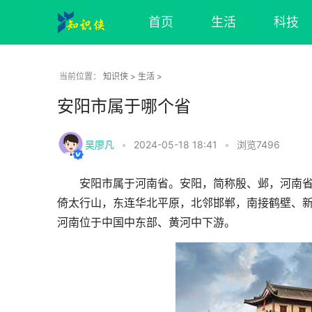
首页
生活
科技
知识侠
>
生活
>
当前位置：
安阳市属于哪个省
吴廖凡
•
2024-05-18 18:41
•
浏览
7496
安阳市属于河南省。安阳，简称殷、邺，河南省
倚太行山，东连华北平原，北邻邯郸，南接鹤壁、新
河南位于中国中东部、黄河中下游。