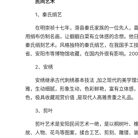
民间艺术
1、秦氏绢艺
在明崇祯十七年，滑县秦氏家族的一位先人，喜获
用绢布仿制名画，让蝈蝈白菜有立体感的念想。他
秦氏绢刻艺术。风格独特的秦氏绢艺，在我国手工技
省、安阳市等博物馆收藏，在国内外很有影响。20
2、安绣
安绣继承古代刺绣基本技法 ,加之现代的美学理念
雅，生动细腻，形象生动，色彩鲜艳，富有立体感
色，极具收藏观赏价值 ,是现代人高雅贵重之礼品。
3、剪叶
剪叶艺术是安阳民间艺术一绝，是以桐树叶、橡
故、人物、花鸟等图案，揉合工艺、剪刻、雕镂、