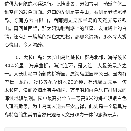
仿佛为远航的水兵送行。此情此景，宛如置身于动感主体三
维空间的彩色画面。港口的左侧是黄金山，右侧是老虎尾半
岛。东南方为白银山，西南则是辽东半岛的天然屏障老铁
山。再回首西望，那太阳沟胜利塔上的红星、友谊塔上的白
鸽，还有那一簇簇的绿色龙柏松，都那么清新，那么令人赏
心悦目，令人陶醉。
10、大长山岛：大长山岛地处长山群岛北部，海岸线长
94.4公里，海岸曲折，海湾连环，是大连十大最美景点之
一。大长山岛中南部的祈祥园，属海岛型园林公园。园内有
雪松、龙爪、冷杉等花草树木20余种，有琉璃瓦凉亭、仿
木长廊，海面及海岸有金蟾坨、万年船和白色礁石群组成的
海蚀地貌景观。园中最高处耸立一尊高6米的海神娘娘白色
大理石雕像，为上岛客人送去平安吉祥。此处是一个最具海
岛特色的集美丽自然景观与人文景观为一体的旅游景点。