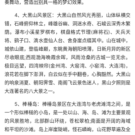
奏舞动，营造出别具一格的梦幻效果。
4、大黑山风景区：大黑山自然风光秀丽，山体纵横交
错，石峰俯仰林立，峰雄谷幽、洞迷水奇、石峻云深秀木繁
荫。瀑布小溪星罗棋布，棋盘格式节理(麻将石)、天兵天
将、鹞子口、滴水壶仙人台、舍身崖点缀其中。山在城中，
城依山建，登临峰巅，东眺黄海朝阳喷薄，日新月异的新区
尽收眼底;西观渤海晚霞余晖，风雨沧桑的古城一览无余。
极目远望，四湾映帘(金州湾、大窑湾、小窑湾、大连湾)，
浪花若在脚下澎湃，白云似在手中翻卷，心胸豁然。大黑山
的响泉消夏、朝阳霁雪、南阁飞云景色迷人，黑山夕照则是
大连著名的八大景之一。
5、棒棰岛：棒棰岛景区在大连湾与老虎滩湾之间，是
一个形似棒槌的小岛，是一处以山、海、岛、滩为主要景观
的风景胜地，北部群山环绕，苍松翠柏;南面是开阔的海域
和平坦的沙滩。岛上岸崖陡峭，怪石嶙峋，山花野草遍及全