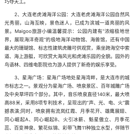
巧夺天工。
2、大连老虎滩海洋公园：大连老虎滩海洋公园自然风
光秀丽，山海互映，景色迷人，已成为滨城一道亮丽的风
景。Maigoo旅游小编温馨提示：公园内建有“浓缩极地世
界，展现海洋奇观”的极地海洋动物馆、海兽馆，还有中国
最大的珊瑚馆、标志性建筑虎雕可供观赏，乘坐跨海空中索
道、海上游艇，可欣赏大海风光和虎滩乐园的全貌。园外的
鸟语林、四维电影院也为游人提供了新奇的娱乐享受。
3、星海广场：星海广场地处星海湾畔，是大连市的城
市标志之一。景观分为星海广场、喷泉景区、百年城雕广场
及中央草坪四个部分。其中，音乐喷泉直径140米，最大喷
高88米，采用8项专利技术，呈现出的“声、光、电、火”震
撼表演;同时，喷泉拥有流岚红霞、月季花开、雄鹰展翅、
同心崛起A、同心崛起B、火引冰薪、魁星傲立、月季花
蕊、百变神泉、繁花似锦、彩带飞舞11种独立水型，伴随节