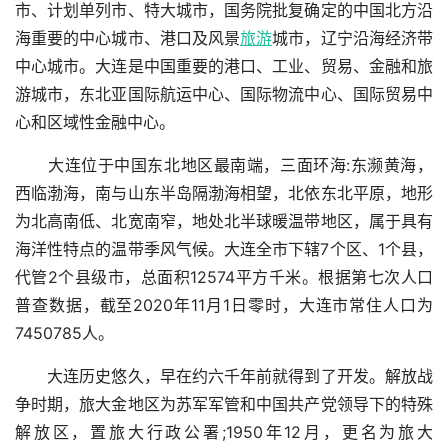
市、计划单列市、特大城市，国务院批复确定的中国北方沿
海重要的中心城市、港口及风景
旅游
城市，辽宁沿海经济带
中心城市。大连是中国重要的港口、工业、贸易、金融和旅
游城市，东北亚国际航运中心、国际物流中心、国际贸易中
心和区域性金融中心。
大连位于中国东北地区最南端，三面环海:东濒黄海，
西临渤海，南与山东半岛隔渤海相望，北依东北平原，地形
为北高南低、北宽南窄，地处北半球暖温带地区，属于具有
海洋性特点的温带季风气候。大连全市下辖7个区、1个县，
代管2个县级市，总面积12574平方千米。根据第七次人口
普查数据，截至2020年11月1日零时，大连市常住人口为
7450785人。
大连历史悠久，早在约六千年前就得到了开发。解放战
争时期，旅大金地区为苏军军管和中国共产党领导下的特殊
解放区，置旅大行政公署;1950年12月，更名为旅大