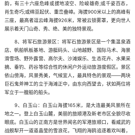
韵，有三十六座危峰或拔地凌空、险峻雄奇;或千姿百态，
肖生奇巧;或绵亘起伏、重峦叠嶂。海拔900米以上的高峰有
三座，最高者逗云峰海拔926米，常被云锁雾罩，更向世人
展示着天门山奇、秀、绝、美的独特景观。
8、将军石旅游景区：将军石旅游景区是一个集温泉酒
店、帆船帆板基地、游艇码头、山地越野、国际马术、海景
滑雪场、野外露营、高尔夫、沙滩娱乐、生态花卉、水果采
摘、垂钓、药谷等综合性的休闲户外运动旅游度假区。景区
依山傍海，风景秀美，气候宜人，最具特色的景观——两块
巨石鬼斧神工的立于海滩正中，由东向西望去，状如两位将
军立于一艘船的船头。
9、白玉山：白玉山海拔165米，是大连最美风景所在
地之一。登上白玉山麓，美丽的旅顺港及新老市区全貌尽收
眼底。白玉山的正南方是世界闻名的军港旅顺口，看威武的
战舰犁开一道道晶莹的雪浪花，飞翔的海鸥追逐着欢叫着，