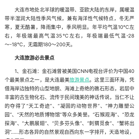
大连市地处北半球的暖温带、亚欧大陆的东岸，属暖温
带半湿润大陆性季风气候，兼有海洋性气候特点，冬无严
寒，夏无酷暑，降雨集中，季风明显。年平均气温10℃左
右，年极端最高气温35℃左右，年极端最低气温-28
～-18℃，无霜期180～200天。
大连旅游必去景点
1、金石滩：金石滩曾被美国CNN电视台评价为中国40
个最美景点之一，是大连最美
旅游景点
。这里三面环海，凭
借海岸边独特的山型地貌、海滩上奇绝的礁石形态，岩层中
丰富的古生物化石、流传于民间瑰美的神话传说，当仁不让
的夺得了“天工奇迹”、“凝固的动物世界”、“神力雕塑公
园”、“天然的地质博物馆”等众多美誉。“石猴观海”、“恐龙
探海”、“大鹏展翅”、“贝多芬头像”、“刺猬觅食”、“蟹将出
洞”……形态各异的自然景观自西向东一字排开，天造地设，