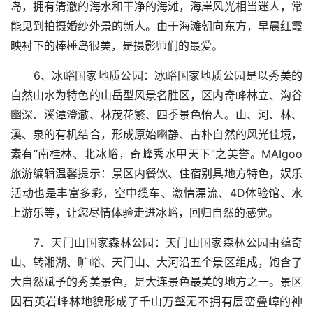
岛，拥有清澈的海水和干净的海滩，海岸风光相当迷人，常
能见到拍摄婚纱外景的新人。由于海滩朝向东方，早晨红霞
映衬下的棒棰岛很美，是摄影师们的最爱。
6、冰峪国家地质公园：冰峪国家地质公园是以秀美的
自然山水为特色的山岳型风景名胜区，区内奇峰林立、沟谷
幽深、溪潭澄澈、林茂花繁、四季景色怡人。山、河、林、
溪、泉的有机结合，形成原始幽静、古朴自然的风光佳境，
素有“南桂林、北冰峪，奇峰秀水甲天下”之美誉。MAIgoo
旅游编辑温馨提示：景区内餐饮、住宿别具地方特色，娱乐
活动也是丰富多彩，空中缆车、激情漂流、4D体验馆、水
上游乐等，让您尽情体验走进冰峪，回归自然的感觉。
7、天门山国家森林公园：天门山国家森林公园由蕴奇
山、转湘湖、旷峪、天门山、大河沿五个景区组成，饱含了
大自然赋予的秀美景色，是大连景色最美的地方之一。景区
因石英岩峰林地貌形成了千山万壑无不拥有层峦叠嶂的神