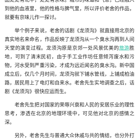
到他的血液里，他的性格与脾气里，所以评价老舍的作品，
就要有京味儿作一探讨。
举个例子来说，老舍的话剧《龙须沟》就直接用北京的
真实地名来命名，作品反映了龙须沟从一个臭水沟再到人间
天堂的演变过程。龙须沟原是京郊一处风景优美的
旅游
胜
地，可到了清末民初，由于手工业作坊任意倾泻废水和污
物，河水受到严重污染，才成为远近闻名的臭水沟。新中国
成立后，仅几个月时间，龙须沟就下铺水管线，上铺成柏油
路，居民用上了电灯和自来水。老舍先生实地调查之后，话
剧《龙须沟》很快应运而生。
老舍先生把对国家的荣辱兴衰和人民的安居乐业的理性
思考，渗透在北京的地理环境中，可见他对北京的感情之
深。
另外，老舍先生与普通大众休戚与共的情结，也分外打