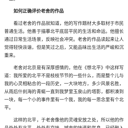
如何正确评价老舍的作品
看过老舍的作品就知道，他的写作题材大多取材于市民
普通生活。他善于描摹北平底层平民的生活和命运。他擅长
通过日常生活场景，反映社会冲突。老舍的作品读起来让人
觉得轻快诙谐，但是笑过之后，又能品味出生活的严峻和沉
重来。
老舍对北京是有深厚感情的，他在《想北平》中这样写
道：我所爱的北平不是枝枝节节的一些什么，而是整个儿与
我的心灵相粘合的一段历史，一大块地方，多少风景名胜，
从雨后什刹海的青蜓一直到我梦里玉泉山的塔影，都积凑到
一块，每一个小的事件里有一个我，我的每一思念里有个北
平。
这样的北平，于老舍像他的灵魂安放之处，所以他的作
品处处有北平，处处有京味。城市的味道和气息，已经融入