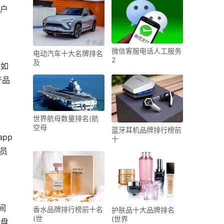
用户
微信客服电话人工服务
电动汽车十大名牌排名
2
及
自如
产品
世界航母数量排名(航
空母
蓝牙耳机品牌排行榜前
pp
十
员
间
香水品牌排行榜前十名
护肤品十大品牌排名
(世
(世界
楼盘