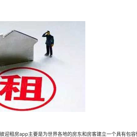
爱彼迎租房app主要是为世界各地的房东和房客建立一个具有包容