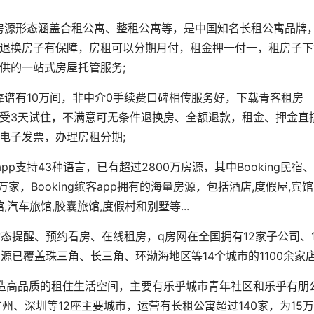
房源形态涵盖合租公寓、整租公寓等，是中国知名长租公寓品牌
，退换房子有保障，房租可以分期月付，租金押一付一，租房子下
供的一站式房屋托管服务;
靠谱有10万间，非中介0手续费口碑相传服务好，下载青客租房
享受3天试住，不满意可无条件退换房、全额退款，租金、押金直
电子发票，办理房租分期;
客app支持43种语言，已有超过2800万房源，其中Booking民宿、
20万家，Booking缤客app拥有的海量房源，包括酒店,度假屋,宾馆
,汽车旅馆,胶囊旅馆,度假村和别墅等...
态提醒、预约看房、在线租房，q房网在全国拥有12家子公司、1
房源已覆盖珠三角、长三角、环渤海地区等14个城市的1100余家店
造高品质的租住生活空间，主要有乐乎城市青年社区和乐乎有朋
、广州、深圳等12座主要城市，运营有长租公寓超过140家，为15