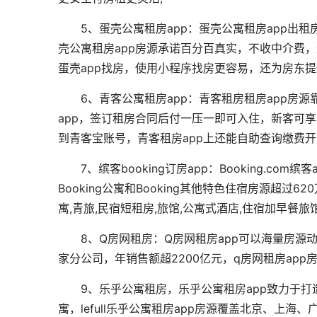
5、蛋壳公寓租房app：蛋壳公寓租房app出租
壳公寓租房app房源承诺百分百真实，不收中介费
蛋壳app找房，使用小程序找房更容易，还为房东提
6、青客公寓租房app：青客租房租房app房源
app，签订租房合同后付一压一即可入住，新客可
到青客宝账号，青客租房app上还能自助查询缴费开
7、缤客booking订房app：Booking.com缤
Booking公寓和Booking其他特色住宿房源超过6
寓,青旅,民宿短租房,旅馆,公寓式酒店,住宿加早餐旅馆
8、Q房网租房：Q房网租房app可以海量房源动
家分公司，年销售额超2200亿元，q房网租房app
9、乐乎公寓租房，乐乎公寓租房app致力于打
寓，lefull乐乎公寓租房app房源覆盖北京、上海