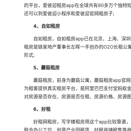
的平台，爱彼迎租房app在全球共有80多万个独特
还可以到爱彼迎小程序和爱彼迎官网租房子;
4、自如租房
自如租房，自如租房app已在北京、上海、深圳、
租房是链家地产董事长左晖一手创办的O2O长租公
形式;
5、蘑菇租房
蘑菇租房，前身为蘑菇公寓，蘑菇租房app官网平台
为租客提供真实租房平台，是阿里巴巴支付宝蚂蚁金
对房源是否存在、房源是否在租、房源价格、房源图
6、好租
好租网租房，写字楼租房用这个app比较靠谱，好
联合办公工位、创意产业园租赁、好租商铺租售等商