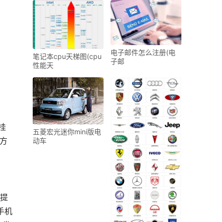
电子邮件怎么注册(电
笔记本cpu天梯图(cpu
子邮
性能天
挂
五菱宏光迷你mini版电
方
动车
户提
手机