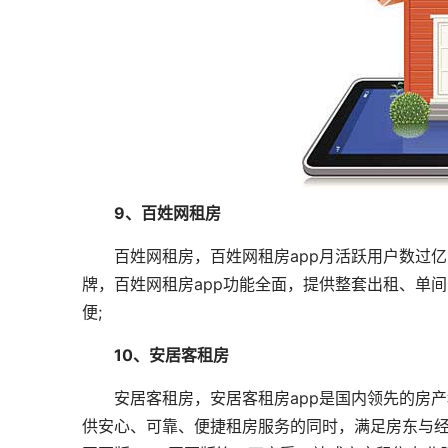
9、百姓网租房
百姓网租房，百姓网租房app月活跃用户数过亿，
牌，百姓网租房app功能全面，提供整套出租、单
便;
10、安居客租房
安居客租房，安居客租房app是国内领先的房产租
供安心、可靠、便捷租房服务的同时，满足房东与经