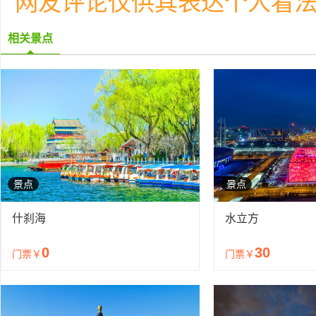
网友评论仅供其表达个人看
相关景点
景点
景点
什刹海
水立方
0
30
门票￥
门票￥