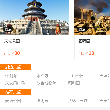
景点
景点
天坛公园
圆明园
30
10
门票￥
门票￥
周边景点
什刹海
水立方
香山公园
天坛
天安门广场
故宫博物院
颐和园
推荐景点
天坛公园
圆明园
八达岭长城
天安