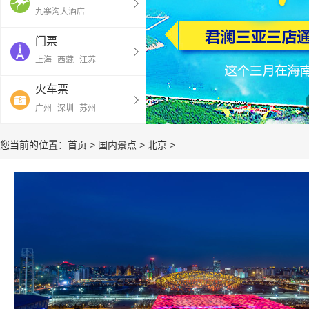
九寨沟大酒店
门票
上海
西藏
江苏
火车票
广州
深圳
苏州
您当前的位置：
首页
>
国内景点
>
北京
>