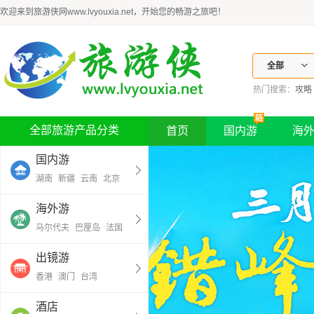
欢迎来到旅游侠网www.lvyouxia.net，开始您的畅游之旅吧！
全部
热门搜索：
攻略
全部旅游产品分类
首页
国内游
海
国内游
湖南
新疆
云南
北京
海外游
马尔代夫
巴厘岛
法国
出镜游
香港
澳门
台湾
酒店