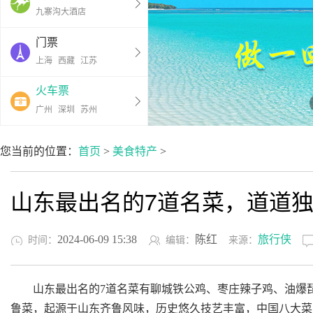
九寨沟大酒店
门票
上海
西藏
江苏
火车票
广州
深圳
苏州
您当前的位置：
首页
>
美食特产
>
山东最出名的7道名菜，道道
2024-06-09 15:38
陈红
旅行侠
时间：
编辑：
来源：
山东最出名的7道名菜有聊城铁公鸡、枣庄辣子鸡、油爆琵
鲁菜，起源于山东齐鲁风味，历史悠久技艺丰富，中国八大菜