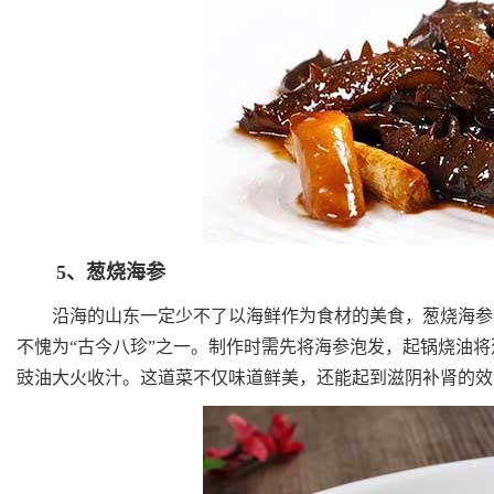
5、葱烧海参
沿海的山东一定少不了以海鲜作为食材的美食，葱烧海参就
不愧为“古今八珍”之一。制作时需先将海参泡发，起锅烧油
豉油大火收汁。这道菜不仅味道鲜美，还能起到滋阴补肾的效