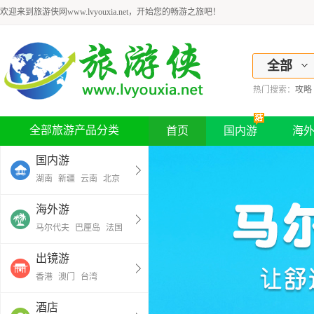
欢迎来到旅游侠网www.lvyouxia.net，开始您的畅游之旅吧！
全部
热门搜索：
攻略
全部旅游产品分类
首页
国内游
海
国内游
湖南
新疆
云南
北京
海外游
马尔代夫
巴厘岛
法国
出镜游
香港
澳门
台湾
酒店