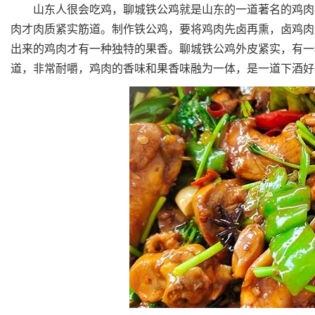
山东人很会吃鸡，聊城铁公鸡就是山东的一道著名的鸡肉菜
肉才肉质紧实筋道。制作铁公鸡，要将鸡肉先卤再熏，卤鸡肉
出来的鸡肉才有一种独特的果香。聊城铁公鸡外皮紧实，有一
道，非常耐嚼，鸡肉的香味和果香味融为一体，是一道下酒好