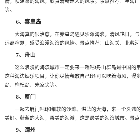
情，吹温柔的海风，欣赏清新迷人的风景。景点推荐：星海广
等。
6、秦皇岛
大海真的很治愈，在秦皇岛遇见沙滩海浪，清风艳日，与湛
远离喧嚣，感受浪漫海滨的风情。景点推荐：山海关、北戴河
7、舟山
这么浪漫的海滨城市一定要来一趟吧!舟山群岛是中国的第
这种海边娱乐项目，让你尽情释放自己!还可以吹着海风，漫
岛、枸杞岛、朱家尖等。
8、厦门
一起去厦门吧!和细软的沙滩、湛蓝的大海，来一个久违的
美好。蔚蓝的大海，柔美的海滩，这是最美的海滨城市。景点
9、漳州