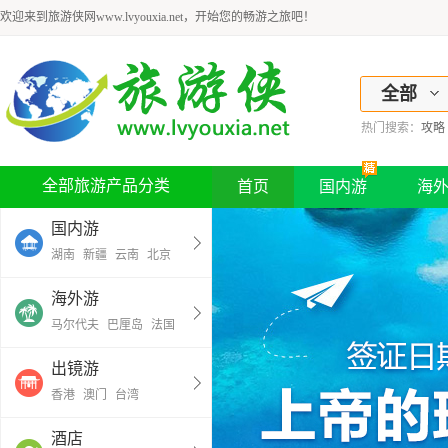
欢迎来到旅游侠网www.lvyouxia.net，开始您的畅游之旅吧！
全部
热门搜索：
攻略
全部旅游产品分类
首页
国内游
海
国内游
湖南
新疆
云南
北京
海外游
马尔代夫
巴厘岛
法国
出镜游
香港
澳门
台湾
酒店