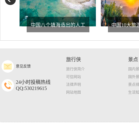
中国八个填海造出的人工
中国10大旅
旅行侠
景点
意见反馈
旅行侠简介
国内
可信网站
国外
24小时投稿热线
法律声明
景点
QQ:530219615
网站地图
生活