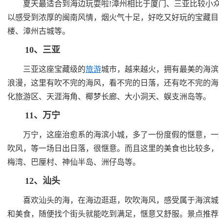
夏天最适合到海边玩耍啦!漳州相比于厦门、三亚比较小众
以感受到浓厚的闽南风情，烟火气十足，好吃又好玩的宝藏目
楼、漳州古城等。
10、三亚
三亚这座宝藏级的
旅游
城市，越来越火，拥有最美的海滨
浪漫，这里有吹不完的海风，看不完的日落，还有吃不完的海
化旅游区、天涯海角、椰梦长廊、大小洞天、蜈支洲岛等。
11、万宁
万宁，这座治愈系的海滨小城，多了一份度假的惬意，一边
吹风，等一场日出日落，很惬意。而且这里的美食也比较多，
梅湾、巴厘村、神仙半岛、洲仔岛等。
12、汕头
国内旅游必去景点推荐(一
中国12个美
喜欢汕头的海，在海边逛逛，吹吹海风，感受属于海滨城市
和美食，随便找个街头就能吃到满足，惬意又舒服。景点推荐