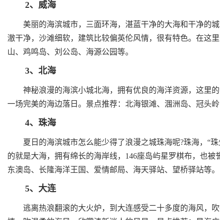
2、威海
美丽的海滨城市，三面环海，湛蓝干净的大海和干净的城市
澈干净，沙滩细软，建筑比较偏英伦风情，很有特色。在这里
山、鸡鸣岛、刘公岛、海源公园等。
3、北海
神秘浪漫的海滨小城北海，拥有优良的海洋资源，这里的海
一场完美的海边落日。景点推荐：北海银滩、涠洲岛、冠头岭
4、珠海
夏日的海滨城市怎么能少得了浪漫之城珠海呢?珠海，“珠
的就是大海，拥有绵长的海岸线，146座岛屿星罗棋布，也被
东澳岛、长隆海洋王国、爱情邮局、海天驿站、望桥驿站等。
5、大连
逃离热浪翻滚的大火炉，到大连感受二十多度的海风，吹得