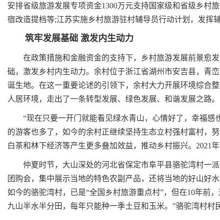
安排省级旅游发展专项资金1300万元支持国家级和省级乡村
宿改造提档等;江苏实施乡村旅游驻村辅导员行动计划，发挥
筑牢发展基础 激发内生动力
在政策措施和金融资金的支持下，乡村旅游发展前景愈发广
础，激发乡村内生动力。余村位于浙江省湖州市安吉县，青峦
诞生地。在这一重要论述的引领下，余村大力开展环境综合整
人居环境，走出了一条转型发展、绿色发展、和谐发展之路。
“现在只要一开门就能看见绿水青山，心情好了，幸福感也
的游客也多了，如今的余村正继续坚持生态立村强村富村，努力
白茶和林下经济等产生更多叠加效益，推动乡村振兴。2021年
仲夏时节，大山深处的河北省保定市阜平县骆驼湾村一派生
团购会，集中展示当地的特色农副产品，还将当地的好山好水
如今的骆驼湾村，已是“全国乡村旅游重点村”，但在10年前，
九山半水半分田，每年只能种一季土豆和玉米。”骆驼湾村村