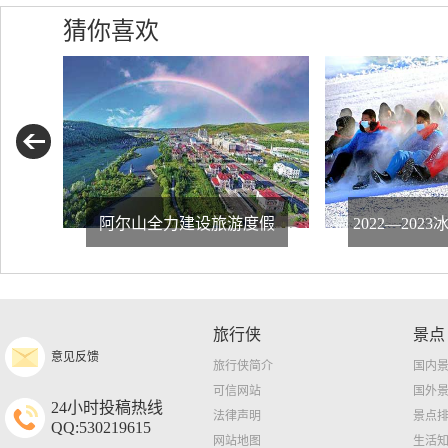
猜你喜欢
阿尔山全力建设旅游度假
2022—20
旅行侠
景点
意见反馈
旅行侠简介
国内
可信网站
国外
24小时投稿热线
法律声明
景点
QQ:530219615
网站地图
生活