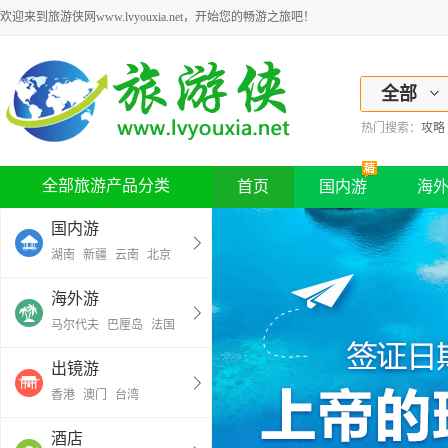
欢迎来到旅游侠网www.lvyouxia.net，开始您的畅游之旅吧！
全部
热门搜索：
攻略
全部旅游产品分类
首页
国内游
海
国内游
湖南
新疆
云南
北京
海外游
马尔代夫
巴厘岛
法国
出镜游
香港
澳门
台湾
酒店