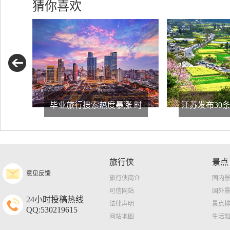
猜你喜欢
毕业旅行搜索热度暴涨 时
江苏发布30
旅行侠
景点
意见反馈
旅行侠简介
国内
可信网站
国外
24小时投稿热线
法律声明
景点
QQ:530219615
网站地图
生活