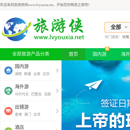
欢迎来到旅游侠网www.lvyouxia.net，开始您的畅游之旅吧！
全部
热门搜索：
攻略
全部旅游产品分类
首页
国内游
海
国内游
湖南
新疆
云南
北京
海外游
马尔代夫
巴厘岛
法国
出镜游
香港
澳门
台湾
酒店