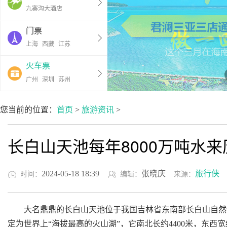
九寨沟大酒店
门票
上海
西藏
江苏
火车票
广州
深圳
苏州
您当前的位置：
首页
>
旅游资讯
>
长白山天池每年8000万吨水
2024-05-18 18:39
张晓庆
旅行侠
时间：
编辑：
来源：
大名鼎鼎的长白山天池位于我国吉林省东南部长白山自然保护
定为世界上“海拔最高的火山湖”，它南北长约4400米，东西宽