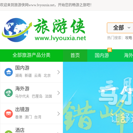
欢迎来到旅游侠网www.lvyouxia.net，开始您的畅游之旅吧！
全部
热门搜索：
攻略
全部旅游产品分类
首页
国内游
海
国内游
湖南
新疆
云南
北京
海外游
马尔代夫
巴厘岛
法国
出镜游
香港
澳门
台湾
酒店