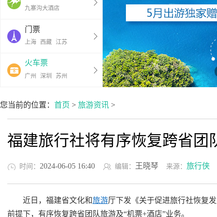
九寨沟大酒店
门票
上海
西藏
江苏
火车票
广州
深圳
苏州
您当前的位置：
首页
>
旅游资讯
>
福建旅行社将有序恢复跨省团
2024-06-05 16:40
王晓琴
旅行侠
时间：
编辑：
来源：
近日，福建省文化和
旅游
厅下发《关于促进旅行社恢复发
前提下，有序恢复跨省团队旅游及“机票+酒店”业务。