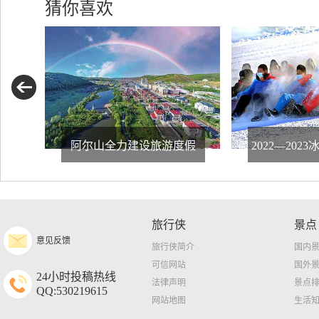
猜你喜欢
阿尔山全力建设旅游度假
2022—20
旅行侠
景点
意见反馈
旅行侠简介
国内
可信网站
国外
24小时投稿热线
法律声明
景点
QQ:530219615
网站地图
生活