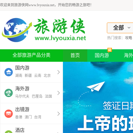
欢迎来到旅游侠网www.lvyouxia.net，开始您的畅游之旅吧！
全部
热门搜索：
攻略
全部旅游产品分类
首页
国内游
海
国内游
湖南
新疆
云南
北京
海外游
马尔代夫
巴厘岛
法国
出镜游
香港
澳门
台湾
酒店