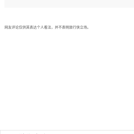
网友评论仅供其表达个人看法，并不表明旅行侠立场。
国内旅游必去景点推荐(一
中国12个美