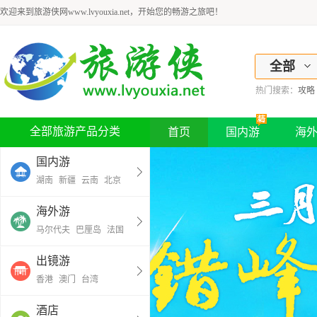
欢迎来到旅游侠网www.lvyouxia.net，开始您的畅游之旅吧！
全部
热门搜索：
攻略
全部旅游产品分类
首页
国内游
海
国内游
湖南
新疆
云南
北京
海外游
马尔代夫
巴厘岛
法国
出镜游
香港
澳门
台湾
酒店