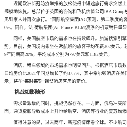
近期欧洲新冠防疫举措的放松使得中短途旅行需求突然上升
规模地恢复。总部位于英国的咨询和飞机估值公司IBA Group总裁菲
见到家人并再次旅行。”国际航空集团IAG预测，第二季度的客
0%。同样，法-荷航集团(Air France-KLM)夏季的机票销售
同样，美国航空市场的需求也在持续飙升。旅游搜索引擎Sky
势。目前，美国境内乘坐往返航班的旅客平均花费302美元，
9年同期高20%，平均成本分别为797美元和1182美元。
酒店、租车领域的市场需求也明显回升。根据酒店市场数据提
日均房价比2021年同期增长了约37.7%，其中希尔顿酒店在美
示，将在“每时每刻”调整酒店客房的定价。
挑战如影随形
需求量激增的同时，挑战仍然存在。一方面，俄乌冲突所带
面，通货膨胀导致成本上升也给航空、酒店等行业的复苏增添
值得注意的是，过去两年，新冠疫情席卷全球。不少航司为