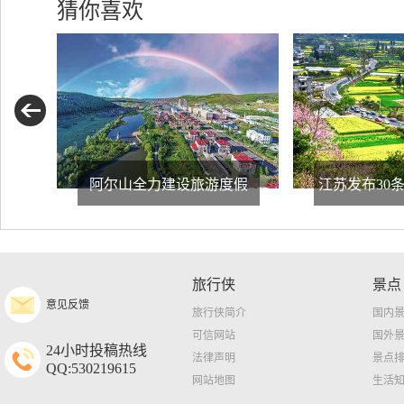
猜你喜欢
阿尔山全力建设旅游度假
江苏发布30
旅行侠
景点
意见反馈
旅行侠简介
国内
可信网站
国外
24小时投稿热线
法律声明
景点
QQ:530219615
网站地图
生活