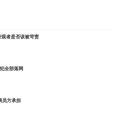
旁观者是否该被苛责
嫌犯全部落网
演员方承担