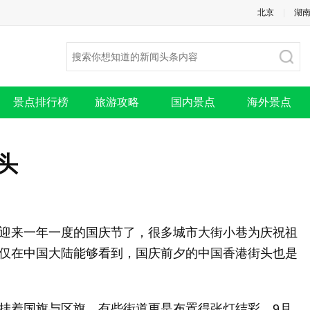
旅游侠网站www.lvyouxia.net，开始您的畅游之旅吧！
北京
|
湖
景点排行榜
旅游攻略
国内景点
海外景点
头
来一年一度的国庆节了，很多城市大街小巷为庆祝祖
仅在中国大陆能够看到，国庆前夕的中国香港街头也是
着国旗与区旗，有些街道更是布置得张灯结彩。9月