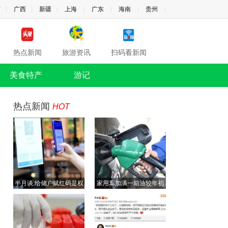
南
|
广西
|
新疆
|
上海
|
广东
|
海南
|
贵州
|
热点新闻
旅游资讯
扫码看新闻
美食特产
游记
热点新闻
HOT
半月谈:给储户赋红码是权
家用车加满一箱油较年初
力任性
多花近百元