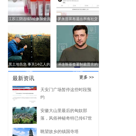
江苏江阴连续5轮参加全员
罗永浩宣布退出所有社交
核酸奖100元
平台
黑土地告急 事关14亿人的
泽连斯基签署制裁普京的
饭碗
总统令
更多 >>
最新资讯
天安门广场暂停这些时段预
约
安徽大山里最后的匈奴部
落，风俗神秘奇特已传67世
眺望故乡的镇国寺塔