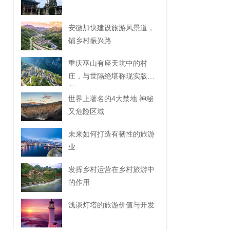
安徽加快建设旅游风景道，
铺乡村振兴路
重庆巫山有座天坑中的村
庄，与世隔绝堪称现实版桃
花源
世界上著名的4大禁地 神秘
又危险区域
未来如何打造有韧性的旅游
业
发挥乡村运营在乡村旅游中
的作用
浅谈灯塔的旅游价值与开发