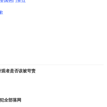
为全国热门景点
歉
旁观者是否该被苛责
嫌犯全部落网