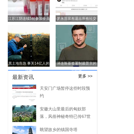
江苏江阴连续5轮参加全员
罗永浩宣布退出所有社交
核酸奖100元
平台
黑土地告急 事关14亿人的
泽连斯基签署制裁普京的
饭碗
总统令
更多 >>
最新资讯
天安门广场暂停这些时段预
约
安徽大山里最后的匈奴部
落，风俗神秘奇特已传67世
眺望故乡的镇国寺塔