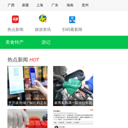
南
|
广西
|
新疆
|
上海
|
广东
|
海南
|
贵州
|
热点新闻
旅游资讯
扫码看新闻
美食特产
游记
热点新闻
HOT
半月谈:给储户赋红码是权
家用车加满一箱油较年初
力任性
多花近百元