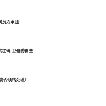
演员方承担
赋红码:卫健委自查
能否顶格处理?