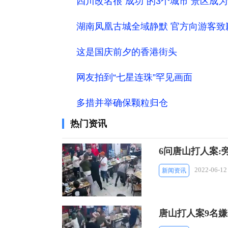
四川改名很“成功”的3个城市 景区成
湖南凤凰古城全域静默 官方向游客致
这是国庆前夕的香港街头
网友拍到“七星连珠”罕见画面
多措并举确保颗粒归仓
热门资讯
6问唐山打人案:
2022-06-12
新闻资讯
唐山打人案9名