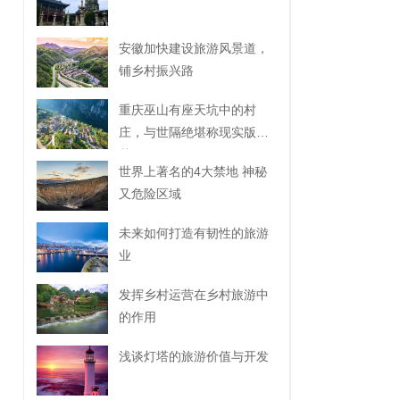
安徽加快建设旅游风景道，
铺乡村振兴路
重庆巫山有座天坑中的村
庄，与世隔绝堪称现实版桃
花源
世界上著名的4大禁地 神秘
又危险区域
未来如何打造有韧性的旅游
业
发挥乡村运营在乡村旅游中
的作用
浅谈灯塔的旅游价值与开发