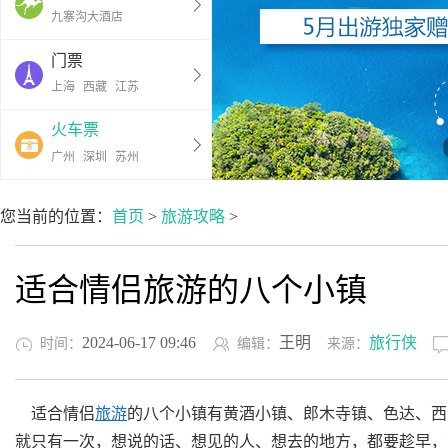
九寨沟大酒店
门票
上海
西藏
江苏
火车票
广州
深圳
苏州
您当前的位置：
首页
>
旅游攻略
>
适合情侣旅游的八个小镇
2024-06-17 09:46
王明
旅行侠
时间：
编辑：
来源：
适合情侣
旅游
的八个小镇有黄酒小镇、郎木寺镇、色达、西
就只有一次，想说的话、想见的人、想去的地方，都要趁早，