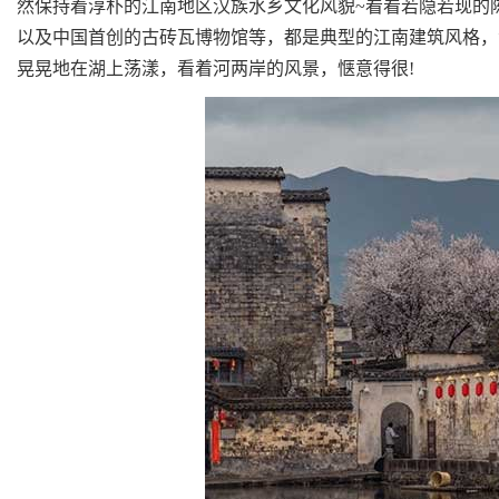
然保持着淳朴的江南地区汉族水乡文化风貌~看看若隐若现的
以及中国首创的古砖瓦博物馆等，都是典型的江南建筑风格，
晃晃地在湖上荡漾，看着河两岸的风景，惬意得很!