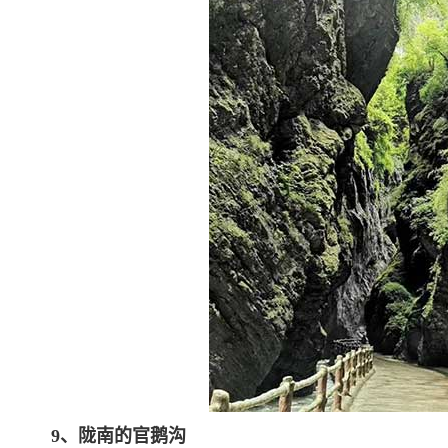
9、陇南的官鹅沟