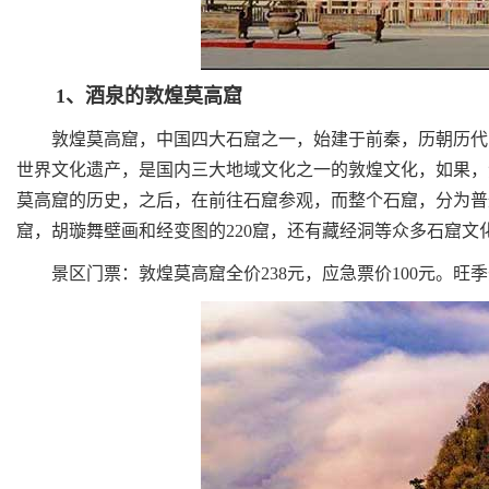
1、酒泉的敦煌莫高窟
敦煌莫高窟，中国四大石窟之一，始建于前秦，历朝历代的
世界文化遗产，是国内三大地域文化之一的敦煌文化，如果，
莫高窟的历史，之后，在前往石窟参观，而整个石窟，分为普
窟，胡璇舞壁画和经变图的220窟，还有藏经洞等众多石窟文
景区门票：敦煌莫高窟全价238元，应急票价100元。旺季