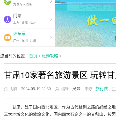
九寨沟大酒店
门票
上海
西藏
江苏
火车票
广州
深圳
苏州
您当前的位置：
首页
>
旅游攻略
>
甘肃10家著名旅游景区 玩转
2024-05-19 22:30
吴磊
旅行侠
时间：
编辑：
来源：
甘肃，处于国内西北地区，作为古代丝绸之路的必经之地
三大地域文化的敦煌文化，国内四大石窟之一的麦积山，按照