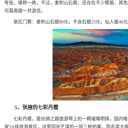
夸张，堪称一绝，不过，麦积山石窟，还存在不少壁画，其色
可莫高窟一并游览。
景区门票：麦积山石窟80元，不含石窟25元，仙人崖40元，
5、张掖的七彩丹霞
七彩丹霞，是丝绸之路旅游带上的一颗璀璨明珠，国内唯一
家5A级旅游景区，这里因张艺谋的一部三枪拍案，而名声大