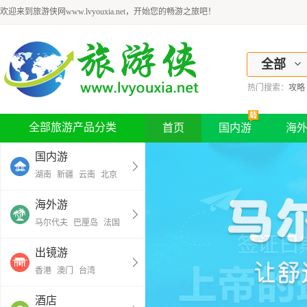
欢迎来到旅游侠网www.lvyouxia.net，开始您的畅游之旅吧！
全部
热门搜索：
攻略
全部旅游产品分类
首页
国内游
海
国内游
湖南
新疆
云南
北京
海外游
马尔代夫
巴厘岛
法国
出镜游
香港
澳门
台湾
酒店