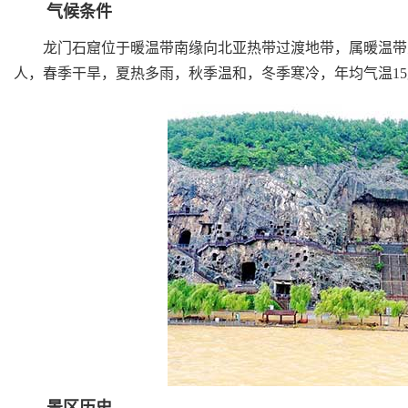
气候条件
龙门石窟位于暖温带南缘向北亚热带过渡地带，属暖温带大
人，春季干旱，夏热多雨，秋季温和，冬季寒冷，年均气温1