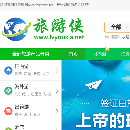
欢迎来到旅游侠网www.lvyouxia.net，开始您的畅游之旅吧！
全部
热门搜索：
攻略
全部旅游产品分类
首页
国内游
海
国内游
湖南
新疆
云南
北京
海外游
马尔代夫
巴厘岛
法国
出镜游
香港
澳门
台湾
酒店