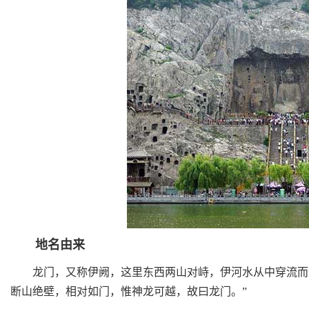
地名由来
龙门，又称伊阙，这里东西两山对峙，伊河水从中穿流而过
断山绝壁，相对如门，惟神龙可越，故曰龙门。”