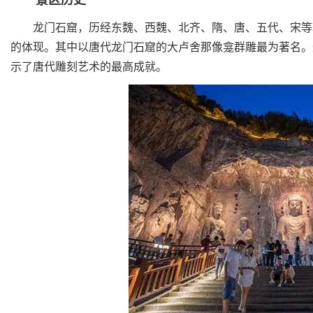
景区历史
龙门石窟，历经东魏、西魏、北齐、隋、唐、五代、宋等朝
的体现。其中以唐代龙门石窟的大卢舍那像龛群雕最为著名。
示了唐代雕刻艺术的最高成就。