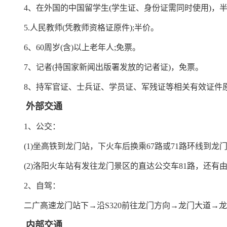
4、在外国的中国留学生(学生证、身份证需同时使用)，
5.人民教师(凭教师资格证原件);半价。
6、60周岁(含)以上老年人;免票。
7、记者(持国家新闻出版署发放的记者证)，免票。
8、持军官证、士兵证、学员证、军残证等相关有效证件原
外部交通
1、公交：
(1)坐高铁到龙门站，下火车后换乘67路或71路环线到龙
(2)洛阳火车站有发往龙门景区的直达公交车81路，还有由
2、自驾：
二广高速龙门站下→沿S320前往龙门方向→龙门大道→龙
内部交通