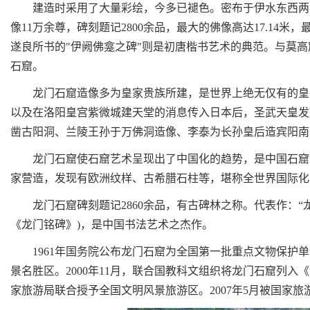
建造时采用了大量彩绘，今多已褪色。密布于伊水东西两山的
像11万余尊，碑刻题记2800余品，最大的佛像高达17.14
遂良所书的"伊阙佛龛之碑"则是初唐楷书艺术的典范。与莫
石窟。
龙门石窟造像多为皇家贵族所建，是世界上绝无仅有的皇家
以及在洛阳皇宫紫微城建天堂的消息传入日本后，圣武天皇发
凿古阳洞、兰陵王孙于万佛洞造像、李泰为长孙皇后造宾阳南
龙门石窟使石窟艺术呈现出了中国化的趋势，是中国石窟艺
家营造，发现有欧洲纹样、古希腊石柱等，堪称全世界国际化
龙门石窟碑刻题记2860余品，有古碑林之称。代表作：“龙
《龙门铭碑》)，是中国书法艺术之杰作。
1961年国务院公布龙门石窟为全国第一批重点文物保护单位
景名胜区。2000年11月，联合国教科文组织将龙门石窟列入
家旅游局联合授予全国文明风景旅游区。2007年5月被国家旅