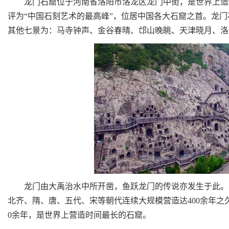
龙门石窟位于河南省洛阳市洛龙区龙门中街，是世界上造像
评为“中国石刻艺术的最高峰”，位居中国各大石窟之首。龙
其他七景为：马寺钟声、金谷春晴、邙山晚眺、天津晓月、洛
龙门由大禹治水中所开凿，鱼跃龙门的传说亦发生于此。其
北齐、隋、唐、五代、宋等朝代连续大规模营造达400余年之久
0余年，是世界上营造时间最长的石窟。