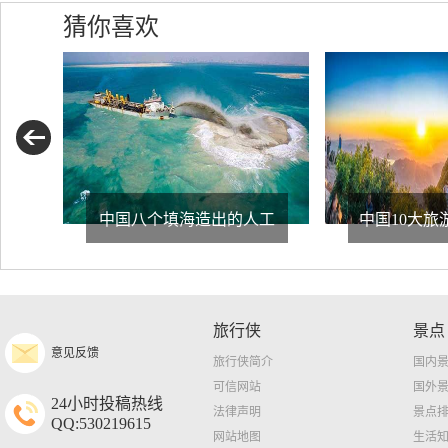
猜你喜欢
中国八个填海造出的人工
中国10大旅
旅行侠
景点
意见反馈
旅行侠简介
国内
可信网站
国外
24小时投稿热线
法律声明
景点
QQ:530219615
网站地图
生活