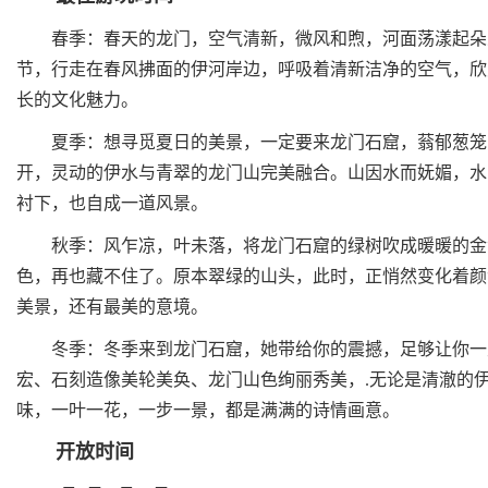
春季：春天的龙门，空气清新，微风和煦，河面荡漾起朵朵
节，行走在春风拂面的伊河岸边，呼吸着清新洁净的空气，欣
长的文化魅力。
夏季：想寻觅夏日的美景，一定要来龙门石窟，蓊郁葱笼的
开，灵动的伊水与青翠的龙门山完美融合。山因水而妩媚，水
衬下，也自成一道风景。
秋季：风乍凉，叶未落，将龙门石窟的绿树吹成暖暖的金黄
色，再也藏不住了。原本翠绿的山头，此时，正悄然变化着颜
美景，还有最美的意境。
冬季：冬季来到龙门石窟，她带给你的震撼，足够让你一生
宏、石刻造像美轮美奂、龙门山色绚丽秀美，.无论是清澈的
味，一叶一花，一步一景，都是满满的诗情画意。
开放时间