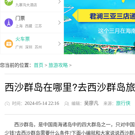
九寨沟大酒店
门票
上海
西藏
江苏
火车票
广州
深圳
苏州
您当前的位置：
首页
>
旅游攻略
>
西沙群岛在哪里?去西沙群岛旅
2024-05-14 22:16
吴廖凡
旅行侠
时间：
编辑：
来源：
西沙群岛，是中国南海诸岛中的四大群岛之一，只对中国
少钱?去西沙群岛需要什么条件?下面小编就和大家说说西沙