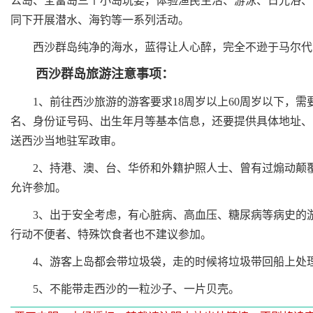
公岛、全富岛三个小岛玩耍，体验渔民生活、游泳、日光浴、
同下开展潜水、海钓等一系列活动。
西沙群岛纯净的海水，蓝得让人心醉，完全不逊于马尔代夫
西沙群岛旅游注意事项：
1、前往西沙旅游的游客要求18周岁以上60周岁以下，需
名、身份证号码、出生年月等基本信息，还要提供具体地址、
送西沙当地驻军政审。
2、持港、澳、台、华侨和外籍护照人士、曾有过煽动颠覆
允许参加。
3、出于安全考虑，有心脏病、高血压、糖尿病等病史的游
行动不便者、特殊饮食者也不建议参加。
4、游客上岛都会带垃圾袋，走的时候将垃圾带回船上处
5、不能带走西沙的一粒沙子、一片贝壳。