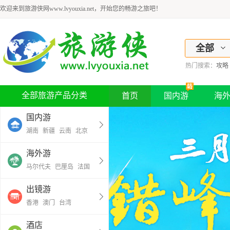
欢迎来到旅游侠网www.lvyouxia.net，开始您的畅游之旅吧！
全部
热门搜索：
攻略
全部旅游产品分类
首页
国内游
海
国内游
湖南
新疆
云南
北京
海外游
马尔代夫
巴厘岛
法国
出镜游
香港
澳门
台湾
酒店