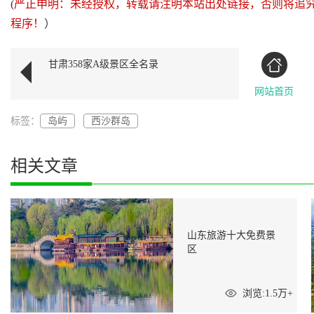
(
严正申明：未经授权，转载请注明本站出处链接，否则将追
程序！
）
甘肃358家A级景区全名录
网站首页
标签：
岛屿
西沙群岛
相关文章
山东旅游十大免费景
区
浏览:1.5万+