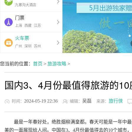
九寨沟大酒店
门票
上海
西藏
江苏
火车票
广州
深圳
苏州
您当前的位置：
首页
>
旅游攻略
>
国内3、4月份最值得旅游的1
2024-05-19 22:36
吴磊
旅行侠
时间：
编辑：
来源：
最是一年春好处，绝胜烟柳满皇都。春天可能是一年中最美
美的一面展现给人间。中国在3、4月份最值得去的10个城市