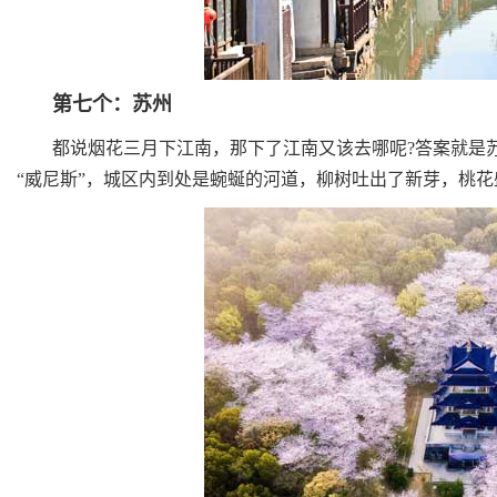
第七个：苏州
都说烟花三月下江南，那下了江南又该去哪呢?答案就是苏
“威尼斯”，城区内到处是蜿蜒的河道，柳树吐出了新芽，桃