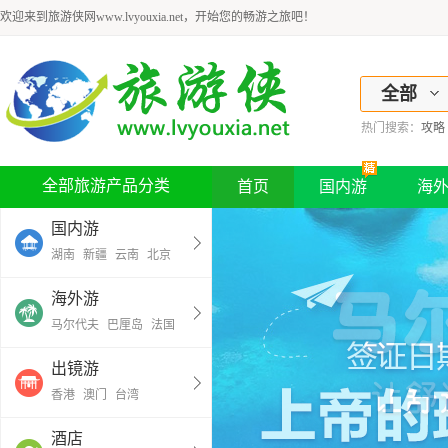
欢迎来到旅游侠网www.lvyouxia.net，开始您的畅游之旅吧！
全部
热门搜索：
攻略
全部旅游产品分类
首页
国内游
海
国内游
湖南
新疆
云南
北京
海外游
马尔代夫
巴厘岛
法国
出镜游
香港
澳门
台湾
酒店