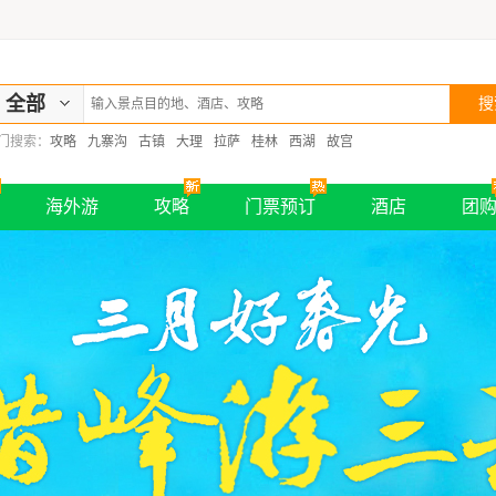
全部
门搜索：
攻略
九寨沟
古镇
大理
拉萨
桂林
西湖
故宫
海外游
攻略
门票预订
酒店
团