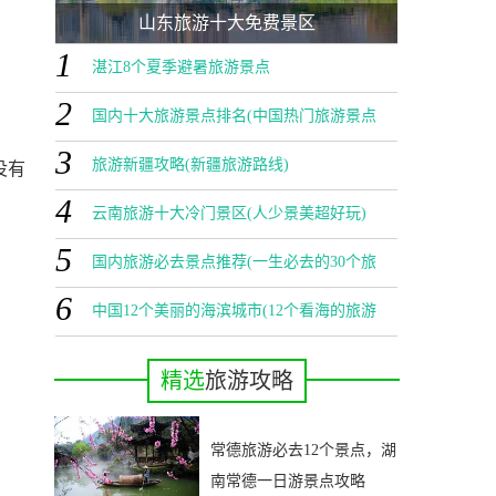
山东旅游十大免费景区
1
湛江8个夏季避暑旅游景点
2
国内十大旅游景点排名(中国热门旅游景点
3
排行榜)
旅游新疆攻略(新疆旅游路线)
没有
4
云南旅游十大冷门景区(人少景美超好玩)
5
国内旅游必去景点推荐(一生必去的30个旅
6
行地)
中国12个美丽的海滨城市(12个看海的旅游
景点)
精选
旅游攻略
常德旅游必去12个景点，湖
南常德一日游景点攻略