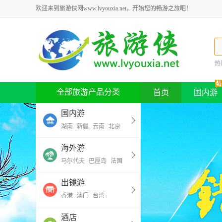
欢迎来到旅游侠网www.lvyouxia.net，开始您的畅游之旅吧！
热
全部旅游产品分类
首页
国内游
国内游
湖南
新疆
云南
北京
海外游
马尔代夫
巴厘岛
法国
出镜游
香港
澳门
台湾
酒店