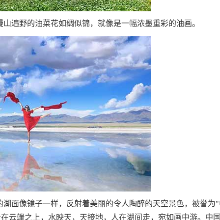
山遍野的油菜花如绸似锦，就像是一幅浓墨重彩的油画。
湖面像镜子一样，反射着美丽的令人陶醉的天空景色，被誉为"
走在云端之上，水映天，天接地，人在湖间走，宛如画中游。中