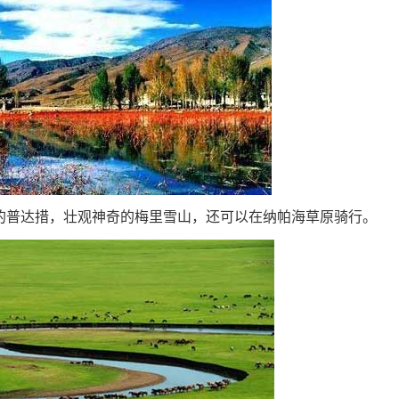
普达措，壮观神奇的梅里雪山，还可以在纳帕海草原骑行。