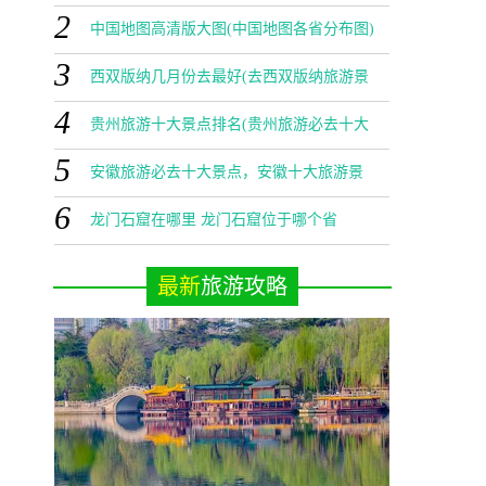
2
大景点)
中国地图高清版大图(中国地图各省分布图)
3
西双版纳几月份去最好(去西双版纳旅游景
4
点)
贵州旅游十大景点排名(贵州旅游必去十大
5
景点)
安徽旅游必去十大景点，安徽十大旅游景
6
点排名
龙门石窟在哪里 龙门石窟位于哪个省
最新
旅游攻略