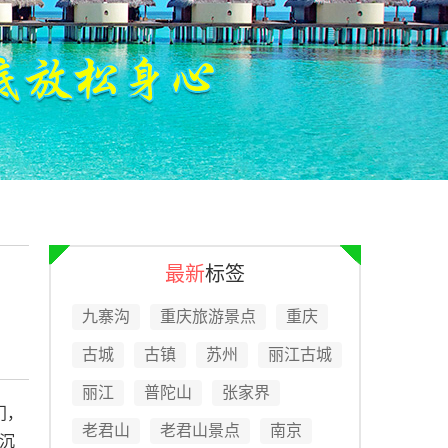
最新
标签
九寨沟
重庆旅游景点
重庆
古城
古镇
苏州
丽江古城
丽江
普陀山
张家界
门，
老君山
老君山景点
南京
沉