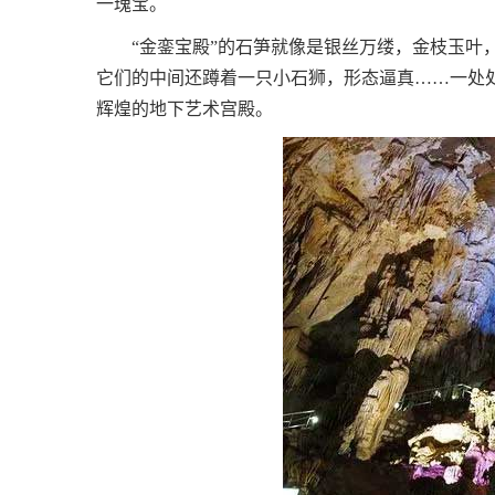
一瑰宝。
“金銮宝殿”的石笋就像是银丝万缕，金枝玉叶，
它们的中间还蹲着一只小石狮，形态逼真……一处
辉煌的地下艺术宫殿。