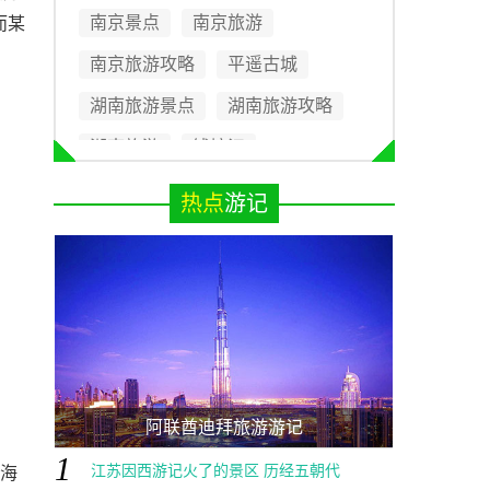
南京景点
南京旅游
而某
南京旅游攻略
平遥古城
湖南旅游景点
湖南旅游攻略
湖南旅游
钱塘江
贵州十大景点
热点
游记
阿联酋迪拜旅游游记
1
江苏因西游记火了的景区 历经五朝代
“海