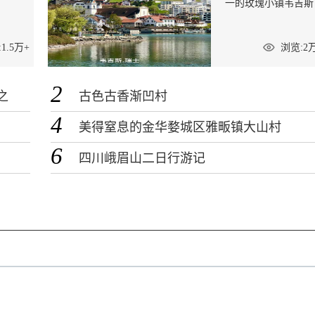
一的玫瑰小镇韦吉斯
1.5万+
浏览:2
2
之
古色古香渐凹村
4
美得窒息的金华婺城区雅畈镇大山村
6
四川峨眉山二日行游记