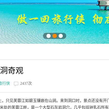
一洞奇观
旅行侠
2437次
，只见芙蓉江如碧玉镶嵌在山涧。来到洞口时，景点还没有开
千米处的芙蓉江畔，是一个大型石灰岩洞穴，几乎包括钟乳石所有