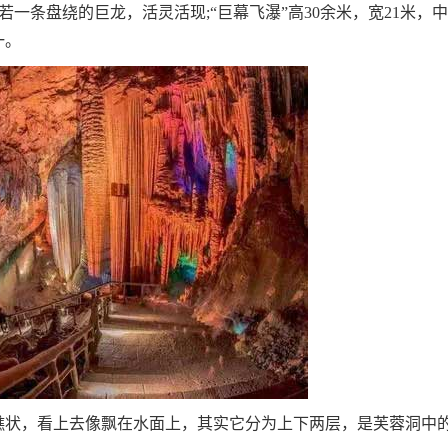
一条盘绕的巨龙，活灵活现;“巨幕飞瀑”高30余米，宽21米，
一。
状，看上去像飘在水面上，其实它分为上下两层，是芙蓉洞中