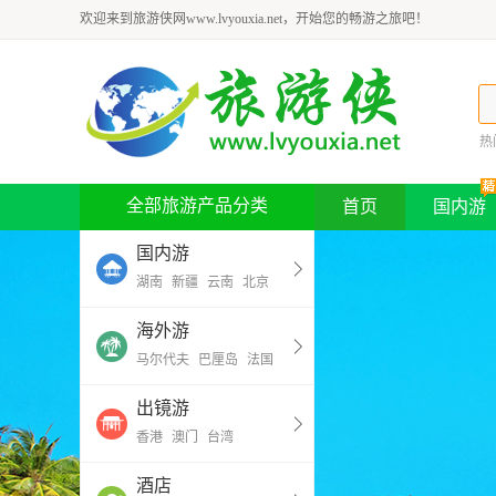
欢迎来到旅游侠网www.lvyouxia.net，开始您的畅游之旅吧！
热
全部旅游产品分类
首页
国内游
国内游
湖南
新疆
云南
北京
海外游
马尔代夫
巴厘岛
法国
出镜游
香港
澳门
台湾
酒店