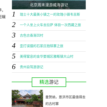
北京周末漫游威海游记
笋，
1
瑞士十大最美小镇之一的玫瑰小镇韦吉斯
斑斓
2
一个人坐上火车去拉萨 体验一次西藏之旅
3
古色古香渐凹村
4
歪打误撞的石家庄抱犊寨之旅
5
美得窒息的金华婺城区雅畈镇大山村
6
贵州自驾游游记
精选
游记
曼贺纳，景洪市区最值得去
的古村寨