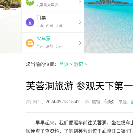
九寨沟大酒店
门票
上海
西藏
江苏
火车票
广州
深圳
苏州
您当前的位置：
首页
>
游记
>
芙蓉洞旅游 参观天下第
2024-05-18 18:47
何敏
时间：
编辑：
来源：
早早起来，我们便驱车前往芙蓉洞。坐在缆车上
顺便查了查资料，了解到芙蓉洞位于武隆江口镇4