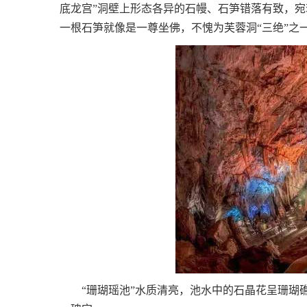
底龙宫”洞壁上形态各异的石幔、石笋错落有致，宛若
一根石笋就像是一尊坐佛，不愧为芙蓉洞“三绝”之
“珊瑚瑶池”水质清亮，池水中的石晶花呈珊瑚礁