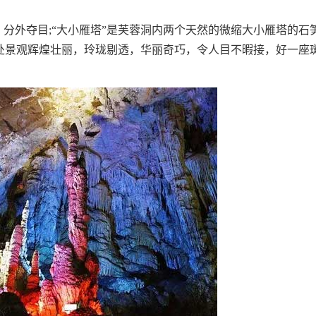
分外夺目;“大小雁塔”是芙蓉洞内两个天然的微缩大小雁塔的石
处景观辉煌壮丽，玲珑剔透，华丽奇巧，令人目不暇接，好一座