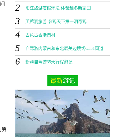
中间
2
阳江旅游度假环境 体验越冬新家园
3
芙蓉洞旅游 参观天下第一洞奇观
4
古色古香渐凹村
5
自驾游内蒙古和东北最美边境线G331国道
6
新疆自驾游35天行程游记
最新
游记
的第