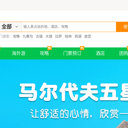
全部
门搜索：
攻略
九寨沟
古镇
大理
拉萨
桂林
西湖
故宫
海外游
攻略
门票预订
酒店
团