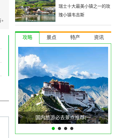
瑞士十大最美小镇之一的玫
瑰小镇韦吉斯
万+
攻略
景点
特产
资讯
国内旅游必去景点推荐(一
中国