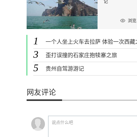
记
浏览:
1
一个人坐上火车去拉萨 体验一次西藏
旅
3
歪打误撞的石家庄抱犊寨之旅
5
贵州自驾游游记
网友评论
说点什么吧