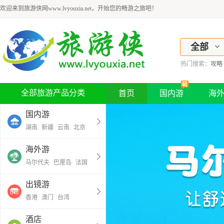
欢迎来到旅游侠网www.lvyouxia.net，开始您的畅游之旅吧！
全部
热门搜索：
攻略
全部旅游产品分类
首页
国内游
海
国内游
湖南
新疆
云南
北京
海外游
马尔代夫
巴厘岛
法国
出镜游
香港
澳门
台湾
酒店