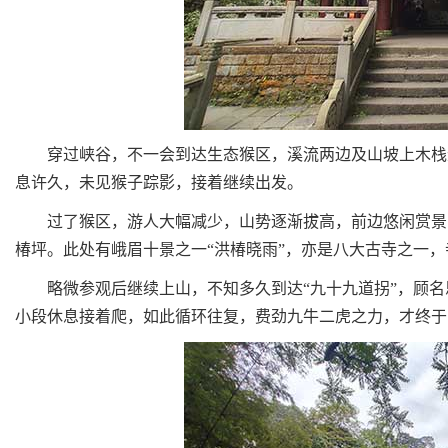
穿过峡谷，不一会到达生态猴区，溪流两边及山坡上木栈道
息许久，未见猴子踪影，接着继续出发。
过了猴区，游人大幅减少，山势逐渐拔高，前边悠闲赏景，
椿坪。此处有峨眉十景之一“洪椿晓雨”，亦是八大古寺之一
略微参观后继续上山，不知多久到达“九十九道拐”，顾名思
小段休息接着爬，如此循环往复，费劲九牛二虎之力，才终于