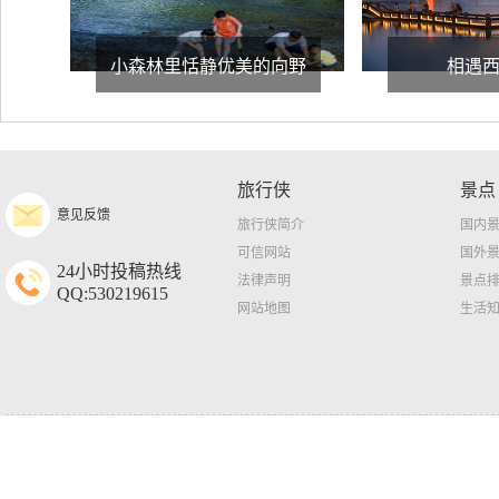
小森林里恬静优美的向野
相遇
旅行侠
景点
意见反馈
旅行侠简介
国内
可信网站
国外
24小时投稿热线
法律声明
景点
QQ:530219615
网站地图
生活