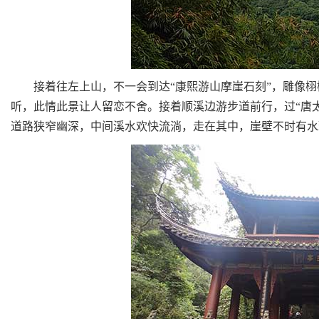
接着往左上山，不一会到达“康熙游山摩崖石刻”，雕像栩
听，此情此景让人留恋不舍。接着顺溪边游步道前行，过“唐
道路狭窄幽深，中间溪水欢快流淌，走在其中，崖壁不时有水