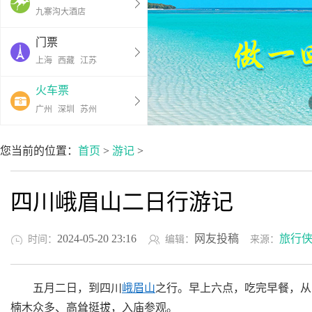
九寨沟大酒店
门票
上海
西藏
江苏
火车票
广州
深圳
苏州
您当前的位置：
首页
>
游记
>
四川峨眉山二日行游记
2024-05-20 23:16
网友投稿
旅行
时间：
编辑：
来源：
五月二日，到四川
峨眉山
之行。早上六点，吃完早餐，从
楠木众多、高耸挺拔，入庙参观。