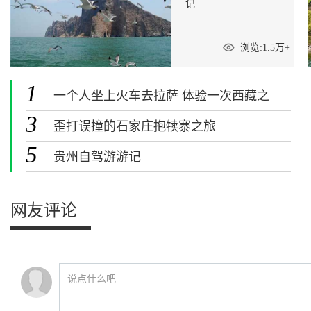
记
浏览:1.5万+
1
一个人坐上火车去拉萨 体验一次西藏之
旅
3
歪打误撞的石家庄抱犊寨之旅
5
贵州自驾游游记
网友评论
说点什么吧