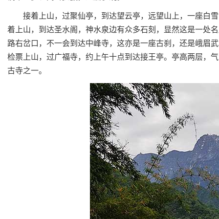
接着上山，过聚仙亭，到达望云亭，远望山上，一座白雪皑
着上山，到达圣水阁，神水泉边有众多石刻，显然这是一处名
路右岔口，不一会到达中峰寺，这亦是一座古刹，还是峨眉武
检票上山，过广福寺，约上午十点到达接王亭。亭高两层，气
古寺之一。